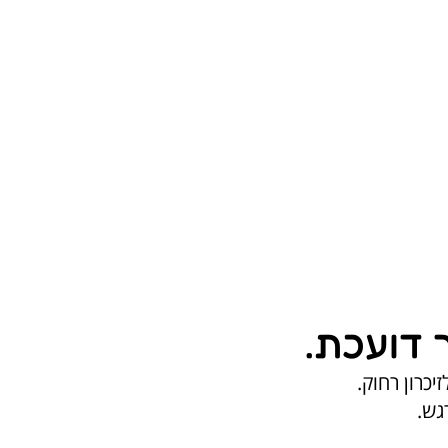
 דועכת.
כרון רחוק.
גש.