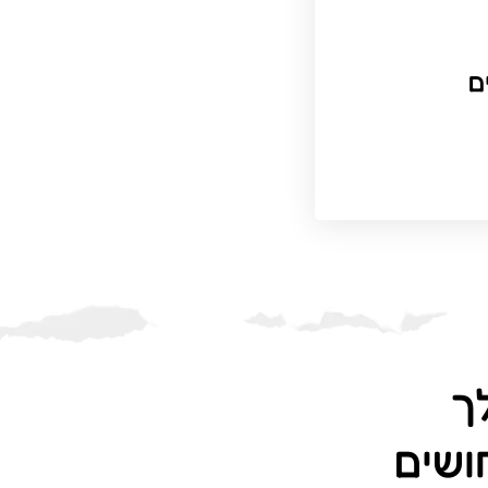
ם
ך
ושים