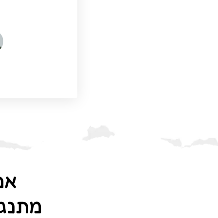
אם
מתנגש