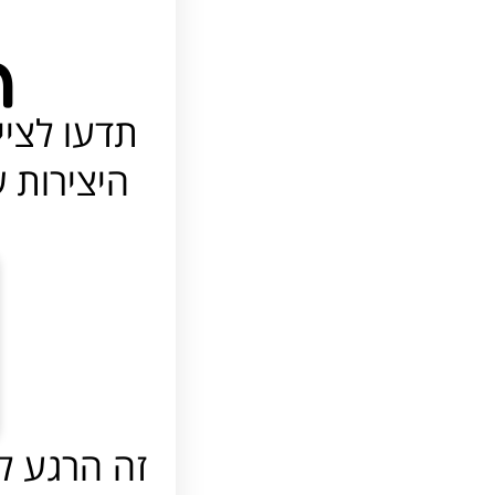
ת
תדעו לציי
היצירות ש
זה הרגע ל