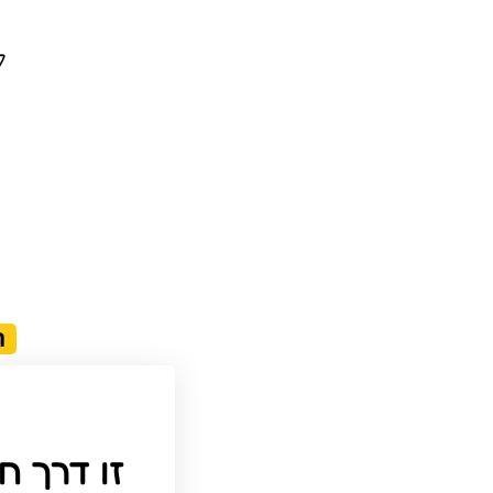
ל
ה
זו דרך ח