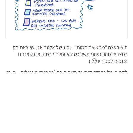
היא בעצם "ממציאה דמות" – סוג של אלטר אגו, שיוצאת רק
במצבים מסויימים(למשל כשהיא עולה לבמה, או כשאנחנו
נכנסים לסטודיו 🙂 )
לדמות של ביונסה קוראים סשה פירס (בתרגום מאנגלית – סשה
הנועזת)
וכשמה כן היא.
סשה – שלא כמו הדמות הרגילה של ביונסה- היא עוצמתית,
נועזת, חצופה ופלפלית.
היא אנרגטית ואוהבת תשומת לב,
היא דיווה.