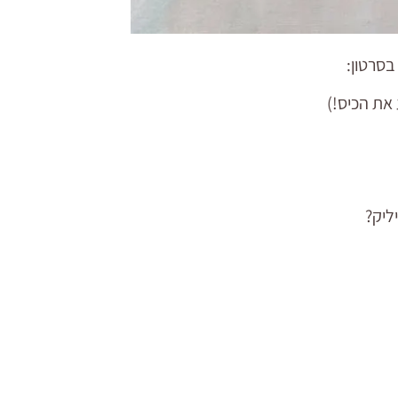
סרטון:
 את הכיס!)
ליק?