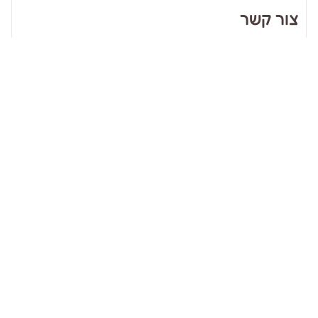
צור קשר
אני מאשר.ת את
תנאי השימוש
וקבלת מיילים מארינה