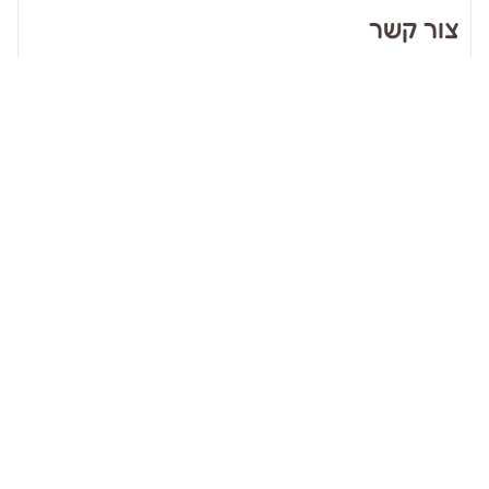
צור קשר
אני מאשר.ת את
תנאי השימוש
וקבלת מיילים מארינה