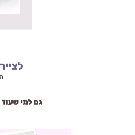
לצייר
הק
גם למי שעוד 