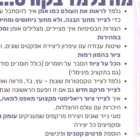
נלמד
לראות את העולם כמו אמן
איך להסתכל על
כדי
לצייר מתוך הבנה, ולא מתוך ניחושים ומחי
הצורות הבסיסיות איך מציירים, מצלילים אותן
ו
מקפ
במהירות
שיטות עבודה עם עיפרון ליצירת אפקטים שונים, וא
ציור בהמון רמות
הכל על ציוד
הסבר על חומרים (כולל חומרים סודי
(גם בתקציב מינימלי)
נלמד לצייר טקסטורות שונות – עץ, בד, פרווה וא
לצייר מרקם חדש
גם אם זו הפעם הראשונה שנתק
איך
לצייר ציור ריאליסטי מקצועי מאפס למאה,
היכרות עם עולם ההצללות,
סוגי נייר שונים ויצירת מרקמים שמעניקים
עומק ו
ומקפיצים כל יצירה
הוספת
פרטים קטנים
ופינישים