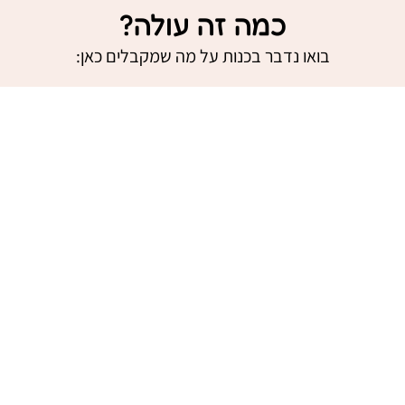
כמה זה עולה?
בואו נדבר בכנות על מה שמקבלים כאן:
אם תלך לקורס פרטי עם מורה לאמנות – תשלם
250₪
לשיעור.
כפול 60 שיעורים =
15,000₪
קורס קבוצתי במכללה?
3,500₪
בממוצע למחזור בסיסי.
אבל שניהם לא נותנים לך מה שאתה מקבל כאן:
גישה אישית אליי
5 בונוסים יוצאי דופן
קהילה תומכת