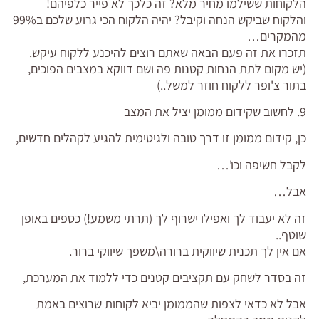
הלקוחות ששילמו מחיר מלא? זה כלכך לא פייר כלפיהם!
והלקוח שביקש הנחה וקיבל? יהיה הלקוח הכי גרוע שלכם ב99%
מהמקרים…
תזכרו את זה פעם הבאה שאתם רוצים להיכנע ללקוח עיקש.
(יש מקום לתת הנחות קטנות פה ושם דווקא במצבים הפוכים,
בתור צ'ופר ללקוח חוזר למשל..)
9.
לחשוב שקידום ממומן יציל את המצב
כן, קידום ממומן זו דרך טובה ולגיטימית להגיע לקהלים חדשים,
לקבל חשיפה וכו'…
אבל…
זה לא יעבוד לך ואפילו ישרוף לך (תרתי משמע!) כספים באופן
שוטף..
אם אין לך תכנית שיווקית ברורה\משפך שיווקי ברור.
זה בסדר לשחק עם תקציבים קטנים כדי ללמוד את המערכת,
אבל לא כדאי לצפות שהממומן יביא לקוחות שרוצים באמת