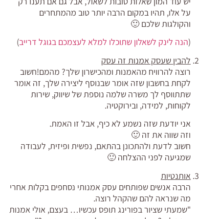
יש עוד המון שאלות טובות לשאול, אבל גם אם תענו רק
על אלו, תהיו במקום הרבה יותר טוב מהמתחרים
והקולגות שלכם 🙂
(
הנה לינק לשאלון שתוכלו למלא לעצמכם בגוגל דרייב
)
להבין שעסק אמנות זה עסק
רוצה להרוויח מהאמנות ומהכישרון שלך? מהמם!חשוב
לקחת בחשבון שזה אומר שבנוסף ליצירה שלך, זה אומר
שתתווסף לך משרה שלמה נוספת של שיווק, שירות
לקוחות, למידה, ובירוקטיה.
אני יודעת שזה נשמע לא כיף, אבל זו האמת.
וזה שווה את זה 🙂
חשוב לדעת ולהתכונן בהתאם, נפשית ופיזית, לעבודה
שמגיעה לפני ההצלחה 🙂
אותנטיות
הרבה אנשים שפותחים עסק אמנותי נסחפים בקלות אחרי
מה שנראה להם שהקהל רוצה.
"שמעתי שציור בפורינג תופס עכשיו… בעצם, אולי אמנות